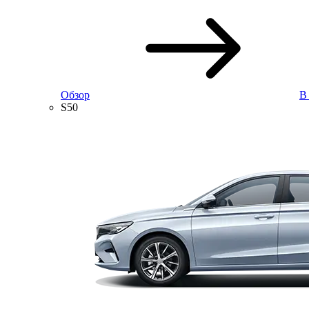
Обзор
В
S50