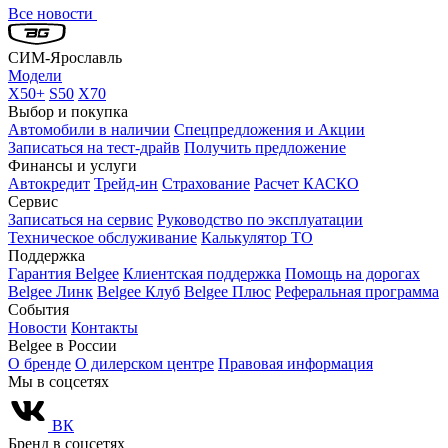
Все новости
СИМ-Ярославль
Модели
X50+
S50
X70
Выбор и покупка
Автомобили в наличии
Спецпредложения и Акции
Записаться на тест-драйв
Получить предложение
Финансы и услуги
Автокредит
Трейд-ин
Страхование
Расчет КАСКО
Сервис
Записаться на сервис
Руководство по эксплуатации
Техническое обслуживание
Калькулятор ТО
Поддержка
Гарантия Belgee
Клиентская поддержка
Помощь на дорогах
Belgee Линк
Belgee Клуб
Belgee Плюс
Реферальная программа
События
Новости
Контакты
Belgee в России
О бренде
О дилерском центре
Правовая информация
Мы в соцсетях
ВК
Бренд в соцсетях