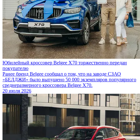
Юбилейный кроссовер Belgee X70 торжественно передан
покупателю
Ранее бренд Belgee сообщал о том, что на заводе СЗАО
«БЕЛДЖИ» было выпущено 50 000 экземпляров популярного
среднеразмерного кроссовера Belgee X70.
20 июля 2026