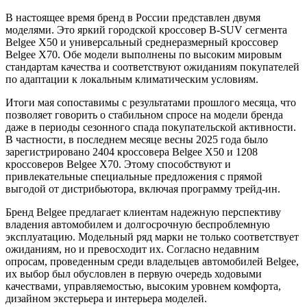
В настоящее время бренд в России представлен двумя
моделями. Это яркий городской кроссовер B-SUV сегмента
Belgee X50 и универсальный среднеразмерный кроссовер
Belgee X70. Обе модели выполнены по высоким мировым
стандартам качества и соответствуют ожиданиям покупателей
по адаптации к локальным климатическим условиям.
Итоги мая сопоставимы с результатами прошлого месяца, что
позволяет говорить о стабильном спросе на модели бренда
даже в периоды сезонного спада покупательской активности.
В частности, в последнем месяце весны 2025 года было
зарегистрировано 2404 кроссовера Belgee X50 и 1208
кроссоверов Belgee X70. Этому способствуют и
привлекательные специальные предложения с прямой
выгодой от дистрибьютора, включая программу трейд-ин.
Бренд Belgee предлагает клиентам надежную перспективу
владения автомобилем и долгосрочную беспроблемную
эксплуатацию. Модельный ряд марки не только соответствует
ожиданиям, но и превосходит их. Согласно недавним
опросам, проведенным среди владельцев автомобилей Belgee,
их выбор был обусловлен в первую очередь ходовыми
качествами, управляемостью, высоким уровнем комфорта,
дизайном экстерьера и интерьера моделей.