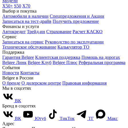
Модели
X50+
S50
X70
Выбор и покупка
Автомобили в наличии
Спецпредложения и Акции
Записаться на тест-драйв
Получить предложение
Финансы и услуги
Автокредит
Трейд-ин
Страхование
Расчет КАСКО
Сервис
Записаться на сервис
Руководство по эксплуатации
Техническое обслуживание
Калькулятор ТО
Поддержка
Гарантия Belgee
Клиентская поддержка
Помощь на дорогах
Belgee Линк
Belgee Клуб
Belgee Плюс
Реферальная программа
События
Новости
Контакты
Belgee в России
О бренде
О дилерском центре
Правовая информация
Мы в соцсетях
ВК
Бренд в соцсетях
ВК
Ютуб
ТикТок
ТГ
Макс
Адрес