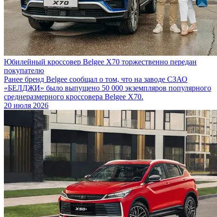
Юбилейный кроссовер Belgee X70 торжественно передан
покупателю
Ранее бренд Belgee сообщал о том, что на заводе СЗАО
«БЕЛДЖИ» было выпущено 50 000 экземпляров популярного
среднеразмерного кроссовера Belgee X70.
20 июля 2026