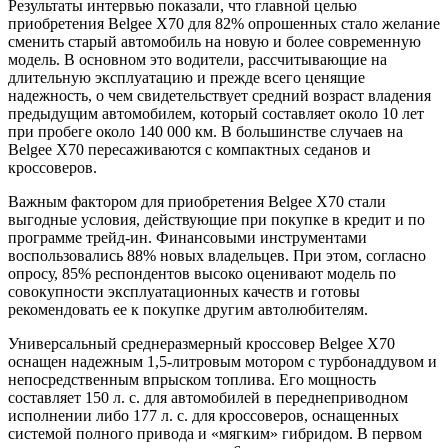
Результаты интервью показали, что главной целью
приобретения Belgee X70 для 82% опрошенных стало желание
сменить старый автомобиль на новую и более современную
модель. В основном это водители, рассчитывающие на
длительную эксплуатацию и прежде всего ценящие
надежность, о чем свидетельствует средний возраст владения
предыдущим автомобилем, который составляет около 10 лет
при пробеге около 140 000 км. В большинстве случаев на
Belgee X70 пересаживаются с компактных седанов и
кроссоверов.
Важным фактором для приобретения Belgee Х70 стали
выгодные условия, действующие при покупке в кредит и по
программе трейд-ин. Финансовыми инструментами
воспользовались 88% новых владельцев. При этом, согласно
опросу, 85% респондентов высоко оценивают модель по
совокупности эксплуатационных качеств и готовы
рекомендовать ее к покупке другим автолюбителям.
Универсальный среднеразмерный кроссовер Belgee X70
оснащен надежным 1,5-литровым мотором с турбонаддувом и
непосредственным впрыском топлива. Его мощность
составляет 150 л. с. для автомобилей в переднеприводном
исполнении либо 177 л. с. для кроссоверов, оснащенных
системой полного привода и «мягким» гибридом. В первом