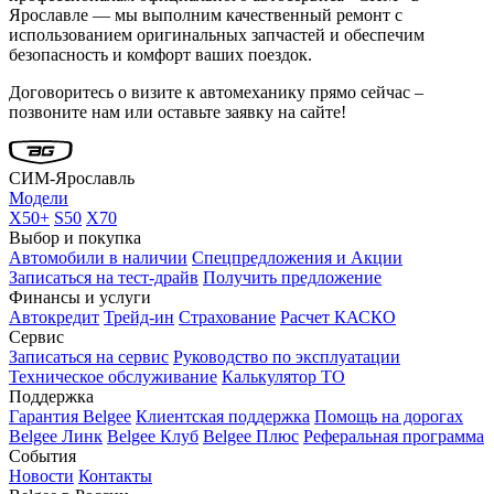
Ярославле — мы выполним качественный ремонт с
использованием оригинальных запчастей и обеспечим
безопасность и комфорт ваших поездок.
Договоритесь о визите к автомеханику прямо сейчас –
позвоните нам или оставьте заявку на сайте!
СИМ-Ярославль
Модели
X50+
S50
X70
Выбор и покупка
Автомобили в наличии
Спецпредложения и Акции
Записаться на тест-драйв
Получить предложение
Финансы и услуги
Автокредит
Трейд-ин
Страхование
Расчет КАСКО
Сервис
Записаться на сервис
Руководство по эксплуатации
Техническое обслуживание
Калькулятор ТО
Поддержка
Гарантия Belgee
Клиентская поддержка
Помощь на дорогах
Belgee Линк
Belgee Клуб
Belgee Плюс
Реферальная программа
События
Новости
Контакты