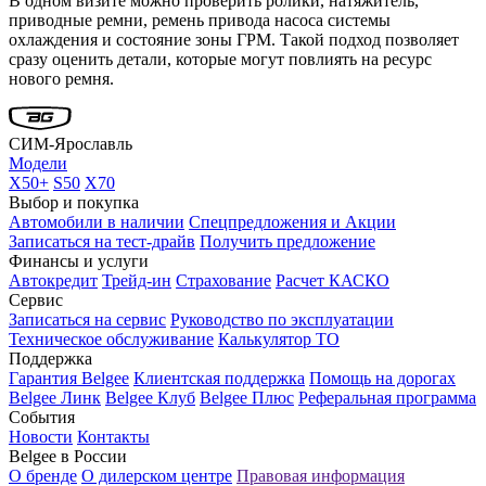
В одном визите можно проверить ролики, натяжитель,
приводные ремни, ремень привода насоса системы
охлаждения и состояние зоны ГРМ. Такой подход позволяет
сразу оценить детали, которые могут повлиять на ресурс
нового ремня.
СИМ-Ярославль
Модели
X50+
S50
X70
Выбор и покупка
Автомобили в наличии
Спецпредложения и Акции
Записаться на тест-драйв
Получить предложение
Финансы и услуги
Автокредит
Трейд-ин
Страхование
Расчет КАСКО
Сервис
Записаться на сервис
Руководство по эксплуатации
Техническое обслуживание
Калькулятор ТО
Поддержка
Гарантия Belgee
Клиентская поддержка
Помощь на дорогах
Belgee Линк
Belgee Клуб
Belgee Плюс
Реферальная программа
События
Новости
Контакты
Belgee в России
О бренде
О дилерском центре
Правовая информация